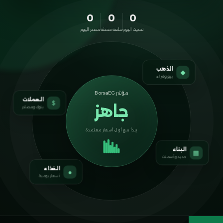
0
0
0
تحديث اليوم
سلعة محدثة
مصدر اليوم
الذهب
◆
بيع وشراء
مؤشر BorsaEG
العملات
＄
جاهز
بنوك ومصادر
يبدأ مع أول أسعار معتمدة
البناء
▦
حديد وأسمنت
الغذاء
●
أسعار يومية