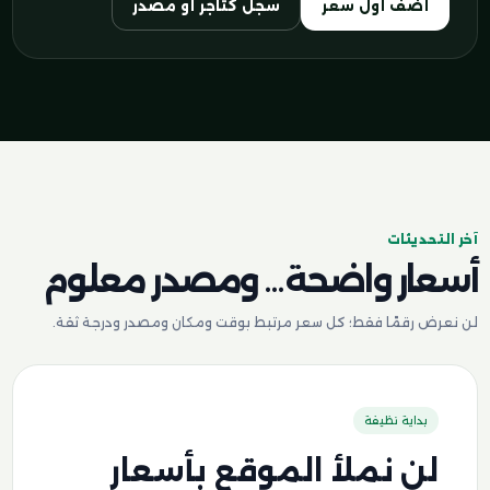
أضف أول سعر
سجل كتاجر أو مصدر
آخر التحديثات
أسعار واضحة… ومصدر معلوم
لن نعرض رقمًا فقط؛ كل سعر مرتبط بوقت ومكان ومصدر ودرجة ثقة.
بداية نظيفة
لن نملأ الموقع بأسعار